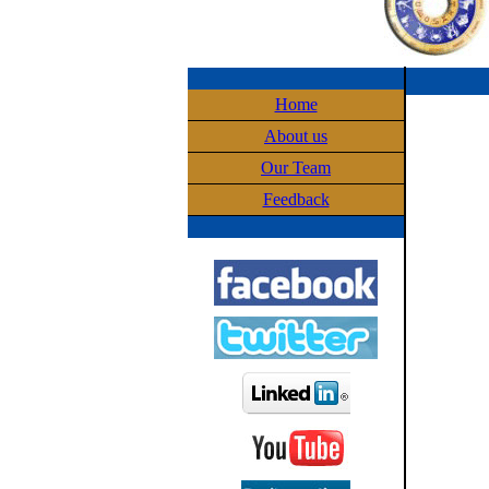
Home
About us
Our Team
Feedback