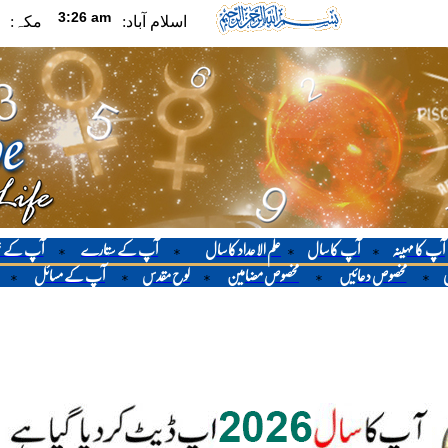
اسلام آباد:
مکہ:
آپ کا مہینہ
آپ کا سال
علم الاعداد کا سال
آپ کے ستارے
آپ کے 
*
*
*
*
ی
مخصوص دعائیں
مخصوص مضامین
لوح مقدس
آپ کے مسائل
*
*
*
*
*