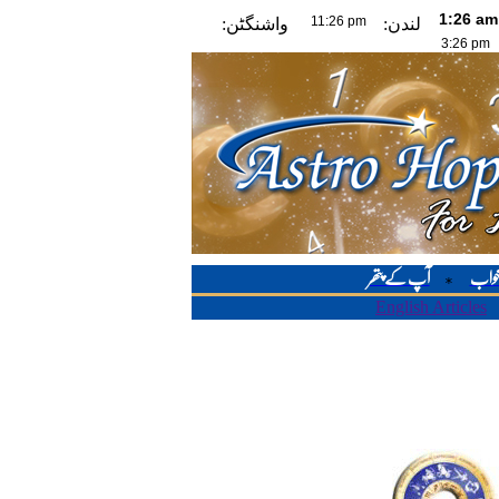
لندن:
واشنگٹن:
خواب
آپ کے پتھر
*
English Articles