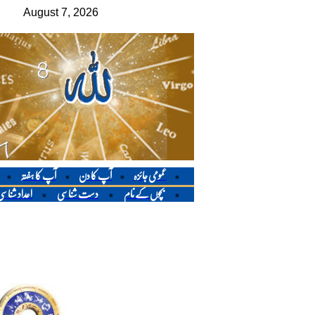
عمومی جائزہ
آپ کا دن
آپ کا ہفتہ
*
*
*
*
بچوں کے نام
دست شناسی
اعداد شناس
*
*
*